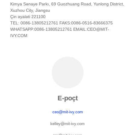
Kimya Sənaye Parkı, 69 Guozhuang Road, Yunlong District,
Xuzhou City, Jiangsu
Çin əyaləti 221100
TEL: 0086-13805212761 FAKS:0086-0516-83666375
WHATSAPP:0086-13805212761 EMAIL:CEO@MIT-
IVY.COM
E-poçt
ceo@mit-ivy.com
kelley@mit-ivy.com