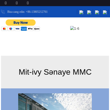
Bizə zəng edin: +86-13805212761
EV
BİZİMLƏ ƏLAQƏ SAXLAYIN
BİZİMLƏ ƏLAQƏ SAXLAYIN
Mit-ivy Sənaye MMC