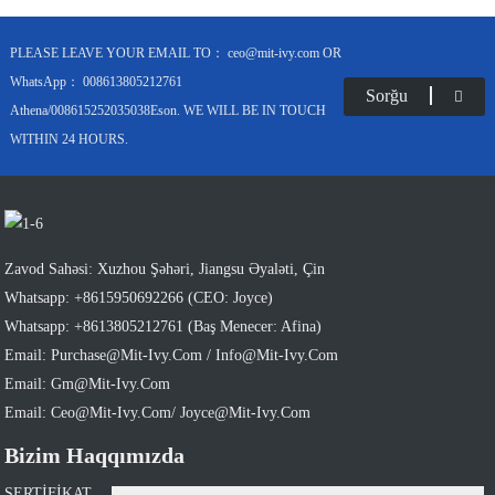
PLEASE LEAVE YOUR EMAIL TO： ceo@mit-ivy.com OR
WhatsApp： 008613805212761
Sorğu
Athena/008615252035038Eson. WE WILL BE IN TOUCH
WITHIN 24 HOURS.
Zavod Sahəsi: Xuzhou Şəhəri, Jiangsu Əyaləti, Çin
Whatsapp: +8615950692266 (CEO: Joyce)
Whatsapp: +8613805212761 (Baş Menecer: Afina)
Email: Purchase@mit-Ivy.com / Info@mit-Ivy.com
Email: Gm@mit-Ivy.com
Email: Ceo@mit-Ivy.com/ Joyce@mit-Ivy.com
Bizim Haqqımızda
SERTİFİKAT