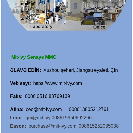
Mit-ivy Sənaye MMC
ƏLAVƏ EDİN
:
Xuzhou şəhəri, Jiangsu əyaləti, Çin
Veb sayt
:
https://www.mit-ivy.com
Faks
:
0086 0516 83769139
Afina
:
ceo@mit-ivy.com 008613805212761
Leon
:
gm@mit-ivy 008615950692266
Eason
:
purchase@mit-ivy.com 008615252035038